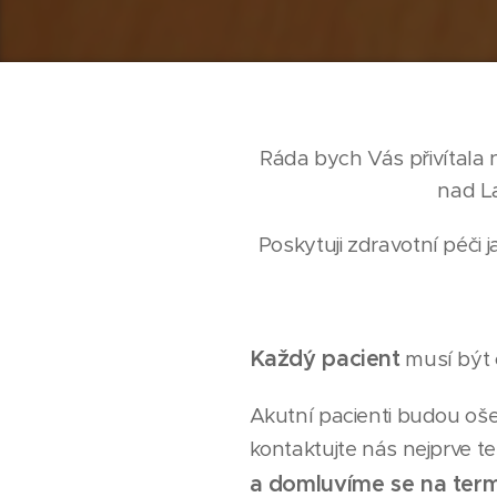
Ráda bych Vás přivítala
nad L
Poskytuji zdravotní péči 
K
aždý pacient
musí být 
Akutní pacienti budou oš
kontaktujte nás nejprve te
a domluvíme se na term