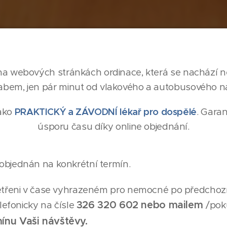
 na webových stránkách ordinace, která se nachází 
abem, jen pár minut od vlakového a autobusového ná
jako
PRAKTICKÝ a ZÁVODNÍ lékař pro dospělé
. Gara
úsporu času díky online objednání.
objednán na konkrétní termín.
etřeni v čase vyhrazeném pro nemocné po předchozí
326 320 602 nebo mailem
lefonicky na čísle
/pok
ínu Vaši návštěvy.