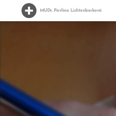
MUDr. Pavlína Lichtenberková