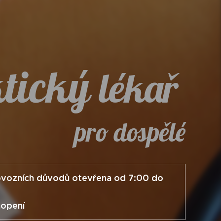
tický
lékař
pro dospělé
provozních důvodů otevřena od 7:00 do
:00
hopení